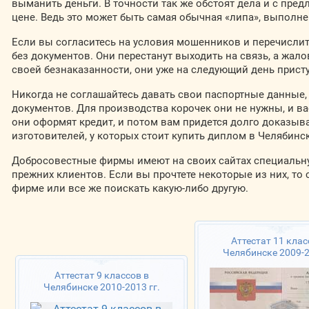
выманить деньги. В точности так же обстоят дела и с пр
цене. Ведь это может быть самая обычная «липа», выполне
Если вы согласитесь на условия мошенников и перечислите 
без документов. Они перестанут выходить на связь, а жал
своей безнаказанности, они уже на следующий день прист
Никогда не соглашайтесь давать свои паспортные данные,
документов. Для производства корочек они не нужны, и в
они оформят кредит, и потом вам придется долго доказыв
изготовителей, у которых стоит купить диплом в Челябинс
Добросовестные фирмы имеют на своих сайтах специальну
прежних клиентов. Если вы прочтете некоторые из них, то 
фирме или все же поискать какую-либо другую.
Аттестат 11 клас
Челябинске 2009-2
Аттестат 9 классов в
Челябинске 2010-2013 гг.