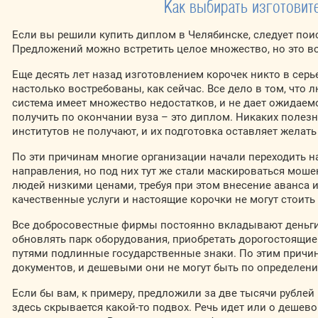
Как выбирать изготовит
Если вы решили купить диплом в Челябинске, следует поис
Предложений можно встретить целое множество, но это во
Еще десять лет назад изготовлением корочек никто в серье
настолько востребованы, как сейчас. Все дело в том, что 
система имеет множество недостатков, и не дает ожидаемо
получить по окончании вуза – это диплом. Никаких полез
институтов не получают, и их подготовка оставляет желать
По эти причинам многие организации начали переходить н
направления, но под них тут же стали маскироваться мош
людей низкими ценами, требуя при этом внесение аванса 
качественные услуги и настоящие корочки не могут стоить
Все добросовестные фирмы постоянно вкладывают деньги
обновлять парк оборудования, приобретать дорогостоящи
путями подлинные государственные знаки. По этим причин
документов, и дешевыми они не могут быть по определен
Если бы вам, к примеру, предложили за две тысячи рублей
здесь скрывается какой-то подвох. Речь идет или о дешево