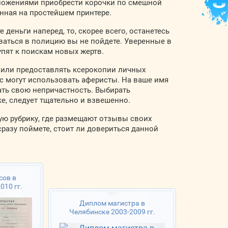
едложениями приобрести корочки по смешной
нная на простейшем принтере.
деньги наперед, то, скорее всего, останетесь
оваться в полицию вы не пойдете. Уверенные в
упят к поискам новых жертв.
 или предоставлять ксерокопии личных
ас могут использовать аферисты. На ваше имя
ать свою непричастность. Выбирать
ке, следует тщательно и взвешенно.
ю рубрику, где размещают отзывы своих
сразу поймете, стоит ли довериться данной
сов в
010 гг.
Диплом магистра в
Челябинске 2003-2009 гг.